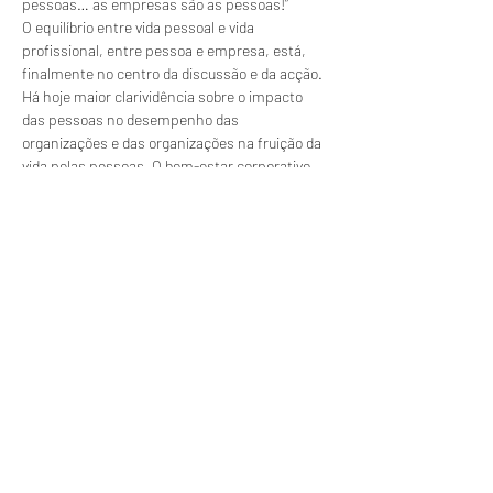
pessoas… as empresas são as pessoas!”
O equilíbrio entre vida pessoal e vida 
profissional, entre pessoa e empresa, está, 
finalmente no centro da discussão e da acção. 
Há hoje maior clarividência sobre o impacto 
das pessoas no desempenho das 
organizações e das organizações na fruição da 
vida pelas pessoas. O bem-estar corporativo 
ou empresarial é cada vez mais uma realidade 
partilhada e vivida por mais organizações que 
já perceberam o potencial de crescimento e 
progresso que esta forma de estar na vida e 
nos negócios tem.
Para dar forma e força a esta temática surge a 
CWC - CORPORATE WELLBEING 
CONFERENCE
 que, a par com a sua…
Read More >